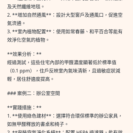
及天然纖維地毯。
2. **增加自然通風**：設計大型窗戶及通風口，促進空
氣流通。
3. **室內植物配置**：使用如常春藤、和平百合等能有
效淨化空氣的植物。
**效果分析：**
經過測試，這些住宅內部的甲醛濃度顯著低於標準值
（0.1 ppm），住戶反映室內氣味清新，且過敏症狀減
輕，居住舒適度提高。
### 案例二：辦公室空間
**實踐措施：**
1. **使用綠色建材**：選擇符合環保標準的辦公家具，
如無甲醛釋放的書桌和椅子。
2. **安裝空氣淨化系統**：配置 HEPA 過濾器，能有效